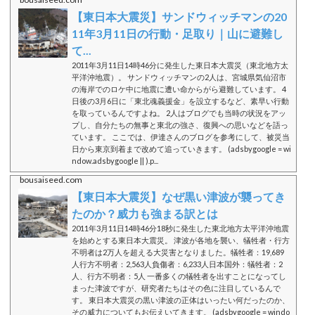
【東日本大震災】サンドウィッチマンの20
11年3月11日の行動・足取り｜山に避難し
て...
2011年3月11日14時46分に発生した東日本大震災（東北地方太
平洋沖地震）。 サンドウィッチマンの2人は、宮城県気仙沼市
の海岸でのロケ中に地震に遭い命からがら避難しています。 4
日後の3月6日に「東北魂義援金」を設立するなど、素早い行動
を取っているんですよね。 2人はブログでも当時の状況をアッ
プし、自分たちの無事と東北の強さ、復興への思いなどを語っ
ています。 ここでは、伊達さんのブログを参考にして、被災当
日から東京到着まで改めて追っていきます。 (adsbygoogle = wi
ndow.adsbygoogle || ).p...
bousaiseed.com
【東日本大震災】なぜ黒い津波が襲ってき
たのか？威力も強まる訳とは
2011年3月11日14時46分18秒に発生した東北地方太平洋沖地震
を始めとする東日本大震災。 津波が各地を襲い、犠牲者・行方
不明者は2万人を超える大災害となりました。犠牲者：19,689
人行方不明者：2,563人負傷者：6,233人日本国外：犠牲者：2
人、行方不明者：5人 一番多くの犠牲者を出すことになってし
まった津波ですが、研究者たちはその色に注目しているんで
す。 東日本大震災の黒い津波の正体はいったい何だったのか、
その威力についてもお伝えいてきます。 (adsbygoogle = windo