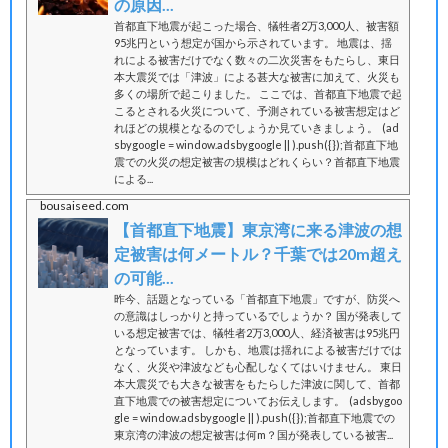
の原因...
首都直下地震が起こった場合、犠牲者2万3,000人、被害額
95兆円という想定が国から示されています。 地震は、揺
れによる被害だけでなく数々の二次災害をもたらし、東日
本大震災では「津波」による甚大な被害に加えて、火災も
多くの場所で起こりました。 ここでは、首都直下地震で起
こるとされる火災について、予測されている被害想定はど
れほどの規模となるのでしょうか見ていきましょう。 (ad
sbygoogle = window.adsbygoogle || ).push({});首都直下地
震での火災の想定被害の規模はどれくらい？首都直下地震
による...
bousaiseed.com
【首都直下地震】東京湾に来る津波の想
定被害は何メートル？千葉では20m超え
の可能...
昨今、話題となっている「首都直下地震」ですが、防災へ
の意識はしっかりと持っているでしょうか？ 国が発表して
いる想定被害では、犠牲者2万3,000人、経済被害は95兆円
となっています。 しかも、地震は揺れによる被害だけでは
なく、火災や津波なども心配しなくてはいけません。 東日
本大震災でも大きな被害をもたらした津波に関して、首都
直下地震での被害想定についてお伝えします。 (adsbygoo
gle = window.adsbygoogle || ).push({});首都直下地震での
東京湾の津波の想定被害は何m？国が発表している被害...