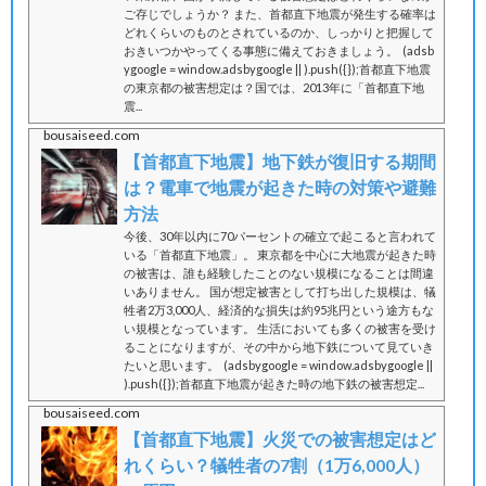
ご存じでしょうか？ また、首都直下地震が発生する確率は
どれくらいのものとされているのか、しっかりと把握して
おきいつかやってくる事態に備えておきましょう。 (adsb
ygoogle = window.adsbygoogle || ).push({});首都直下地震
の東京都の被害想定は？国では、2013年に「首都直下地
震...
bousaiseed.com
【首都直下地震】地下鉄が復旧する期間
は？電車で地震が起きた時の対策や避難
方法
今後、30年以内に70パーセントの確立で起こると言われて
いる「首都直下地震」。 東京都を中心に大地震が起きた時
の被害は、誰も経験したことのない規模になることは間違
いありません。 国が想定被害として打ち出した規模は、犠
牲者2万3,000人、経済的な損失は約95兆円という途方もな
い規模となっています。 生活においても多くの被害を受け
ることになりますが、その中から地下鉄について見ていき
たいと思います。 (adsbygoogle = window.adsbygoogle ||
).push({});首都直下地震が起きた時の地下鉄の被害想定...
bousaiseed.com
【首都直下地震】火災での被害想定はど
れくらい？犠牲者の7割（1万6,000人）