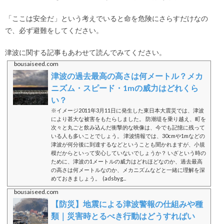
「ここは安全だ」という考えでいると命を危険にさらすだけなの
で、必ず避難をしてください。
津波に関する記事もあわせて読んでみてください。
bousaiseed.com
津波の過去最高の高さは何メートル？メカ
ニズム・スピード・1mの威力はどれくら
い？
※イメージ2011年3月11日に発生した東日本大震災では、津波
により甚大な被害をもたらしました。 防潮堤を乗り越え、町を
次々と丸ごと飲み込んだ衝撃的な映像は、今でも記憶に残って
いる人も多いことでしょう。 津波情報では、30cmや1mなどの
津波が何分後に到達するなどということも聞かれますが、小規
模だからといって安心していないでしょうか？ いざという時の
ために、津波の1メートルの威力はどれほどなのか、過去最高
の高さは何メートルなのか、メカニズムなどと一緒に理解を深
めておきましょう。 (adsbyg...
bousaiseed.com
【防災】地震による津波警報の仕組みや種
類｜災害時とるべき行動はどうすればい