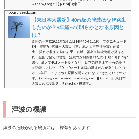
w.adsbygoogle || ).push({});東日...
bousaiseed.com
【東日本大震災】40m級の津波はなぜ発生
したのか？9年経って明らかとなる原因と
は？
奇跡の一本松2011年3月11日14時46分18.1秒、マグニチュード
8.4・震度7の東日本大震災（東北地方太平洋沖地震）が発
生。 揺れが収まる前に岩手・宮城・福島で津波警報が発令さ
れ、全国で全ての警報・注意報が解除されたのは3月13日17時5
8分。 最大で40.1メートルとなり、日本の歴史上で一番の高さ
を記録しました。 30～40メートル級の津波がなぜ発生したの
か、9年経ってようやく原因が明らかになってきたというので
す。 (adsbygoogle = window.adsbygoogle || ).push({});東日本
大震災の概要出典：Pekachu - 投稿者...
津波の標識
津波の危険がある場所には、標識があります。