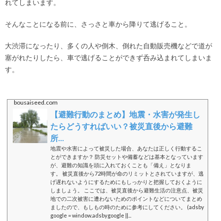
れてしまいます。
そんなことになる前に、さっさと車から降りて逃げること。
大渋滞になったり、多くの人や倒木、倒れた自動販売機などで道が
塞がれたりしたら、車で逃げることができず呑み込まれてしまいま
す。
bousaiseed.com
【避難行動のまとめ】地震・水害が発生し
たらどうすればいい？被災直後から避難
所...
地震や水害によって被災した場合、あなたは正しく行動するこ
とができますか？ 防災セットや備蓄などは基本となっています
が、避難の知識を頭に入れておくことも「備え」となりま
す。 被災直後から72時間が命のリミットとされていますが、逃
げ遅れないようにするためにもしっかりと把握しておくように
しましょう。 ここでは、被災直後から避難生活の注意点、被災
地での二次被害に遭わないためのポイントなどについてまとめ
ましたので、もしもの時のために参考にしてください。 (adsby
google = window.adsbygoogle ||...