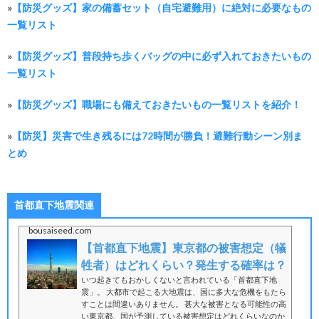
»
【防災グッズ】家の備蓄セット（自宅避難用）に絶対に必要なもの
一覧リスト
»
【防災グッズ】普段持ち歩くバッグの中に必ず入れておきたいもの
一覧リスト
»
【防災グッズ】職場にも備えておきたいもの一覧リストを紹介！
»
【防災】災害で生き残るには72時間が勝負！避難行動シーン別ま
とめ
首都直下地震関連
bousaiseed.com
【首都直下地震】東京都の被害想定（犠
牲者）はどれくらい？発生する確率は？
いつ起きてもおかしくないと言われている「首都直下地
震」。 大都市で起こる大地震は、国に多大な危機をもたら
すことは間違いありません。 甚大な被害となる可能性の高
い東京都、国が予測している被害想定はどれくらいなのか