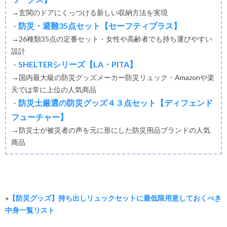
→玄関のドアにくっつける新しい収納方法を実現
防災・避難35点セット【セーフティプラス】
・
→26種類35点の定番セット・女性や高齢者でも持ち運びやすい
設計
SHELTERシリーズ【LA・PITA】
・
→国内最大級の防災グッズメーカー防災リュック・Amazonや楽
天では常に上位の人気商品
防災士厳選の防災グッズ４３点セット【ディフェンド
・
フューチャー】
→防災士が被災者の声を元に形にした防災用品ブランドの人気
商品
»
【防災グッズ】持ち出しリュックセットに最低限用意しておくべき
中身一覧リスト