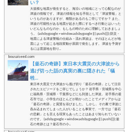
い？
大規模な地震が発生すると、海沿いの地域にとって心配なのが
津波の情報です。 津波の情報を知る手段として「津波警報」と
いうものがありますが、種類があるのもご存じですか？ また、
津波の可能性がある地震が起きた際にするべき行動とはいった
いどんなものなのか、もしもの時のために理解しておきましょ
う。 (adsbygoogle = window.adsbygoogle || ).push({});防災・
地震による津波警報の仕組み・流れ津波は、そのほとんどが地
震によって起こる地殻変動が原因で発生します。 津波を予測す
るには震源地を割り...
bousaiseed.com
【釜石の奇跡】東日本大震災の大津波から
逃げ切った話の真実の裏に隠された「犠
牲...
東日本大震災で大津波から逃げ切り「釜石の奇跡」として注目
されたエピソードをご存じでしょうか？ 岩手県・宮城県を中心
に福島県・茨城県・千葉県などにも到達した津波。 岩手県の釜
石市では、小学生のほとんどが助かったことでメディアからは
「釜石の奇跡」と賞賛を浴びました。 しかし、その裏で津波に
呑み込まれてしまった人がいることも事実で、一方では「釜石
の悲劇」とも言える現実もあったことはあまり知られていない
のです。 (adsbygoogle = window.adsbygoogle || ).push({});釜
石の奇跡とは？釜石市の小...
bousaiseed.com