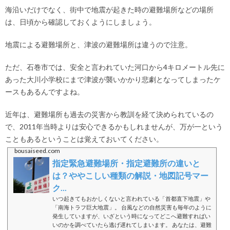
海沿いだけでなく、街中で地震が起きた時の避難場所などの場所
は、日頃から確認しておくようにしましょう。
地震による避難場所と、津波の避難場所は違うので注意。
ただ、石巻市では、安全と言われていた河口から4キロメートル先に
あった大川小学校にまで津波が襲いかかり悲劇となってしまったケ
ースもあるんですよね。
近年は、避難場所も過去の災害から教訓を経て決められているの
で、2011年当時よりは安心できるかもしれませんが、万が一という
こともあるということは覚えておいてください。
bousaiseed.com
指定緊急避難場所・指定避難所の違いと
は？ややこしい種類の解説・地図記号マー
ク...
いつ起きてもおかしくないと言われている「首都直下地震」や
「南海トラフ巨大地震」。 台風などの自然災害も毎年のように
発生していますが、いざという時になってどこへ避難すればい
いのかを調べていたら逃げ遅れてしまいます。 あなたは、避難