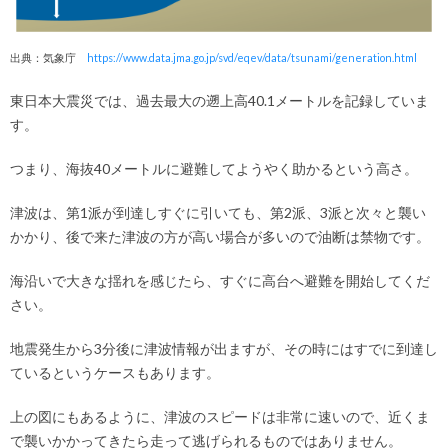
出典：気象庁
https://www.data.jma.go.jp/svd/eqev/data/tsunami/generation.html
東日本大震災では、過去最大の遡上高40.1メートルを記録していま
す。
つまり、海抜40メートルに避難してようやく助かるという高さ。
津波は、第1派が到達しすぐに引いても、第2派、3派と次々と襲い
かかり、後で来た津波の方が高い場合が多いので油断は禁物です。
海沿いで大きな揺れを感じたら、すぐに高台へ避難を開始してくだ
さい。
地震発生から3分後に津波情報が出ますが、その時にはすでに到達し
ているというケースもあります。
上の図にもあるように、津波のスピードは非常に速いので、近くま
で襲いかかってきたら走って逃げられるものではありません。