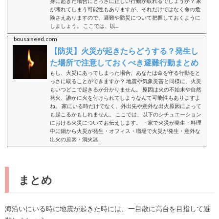
身に起きた場合にとっさに正しい行動が取れるでしょうか？ 家
が壊れてしまう可能性もありますが、それだけではなく命の危
険さえありますので、避難や防災について把握しておくように
しましょう。 ここでは、以...
bousaiseed.com
【防災】火災が起きたらどうする？発生し
た場所で注意しておくべき避難行動まとめ
もし、火災にあってしまった場合、あなたは命を守る行動をと
っさに取ることができますか？ 地震や気象災害と同様に、火災
もいつどこで起きるか分かりません。 原因は火の不始末や自然
発火、誰かに火を付けられてしまうなんて可能性もありますよ
ね。 家にいる時だけでなく、外出先や意外な出火原因によって
も起こるかもしれません。 ここでは、以下のシチュエーション
における火災についてお伝えします。 ・家で火災が発生・料理
中に鍋から火災が発生・オフィス・職場で火災が発生・意外な
出火の原因・消火器...
まとめ
海沿いにいる時に地震が起きた時には、一目散に高台を目指して避