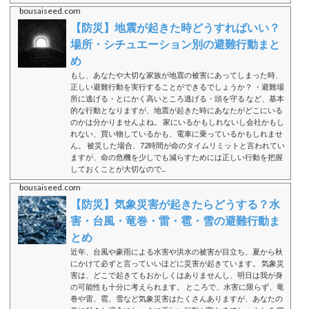
bousaiseed.com
【防災】地震が起きた時どうすればいい？
場所・シチュエーション別の避難行動まと
め
もし、あなたや大切な家族が地震の被害にあってしまった時、
正しい避難行動を実行することができるでしょうか？ ・避難場
所に逃げる・とにかく高いところ逃げる・頭を守る など、基本
的な行動となりますが、地震が起きた時にあなたがどこにいる
のかは分かりませんよね。 家にいるかもしれないし会社かもし
れない、買い物しているかも、電車に乗っているかもしれませ
ん。 被災した場合、72時間が命のタイムリミットと言われてい
ますが、命の危機を少しでも減らすためには正しい行動を把握
しておくことが大切なので...
bousaiseed.com
【防災】気象災害が起きたらどうする？水
害・台風・竜巻・雷・雹・雪の避難行動ま
とめ
近年、台風や豪雨による水害や洪水の被害が目立ち、夏から秋
にかけて必ずと言っていいほどに災害が起きています。 気象災
害は、どこで起きてもおかしくはありませんし、明日は我が身
の可能性も十分に考えられます。 ところで、水害に限らず、竜
巻や雷、雹、雪など気象災害はたくさんありますが、あなたの