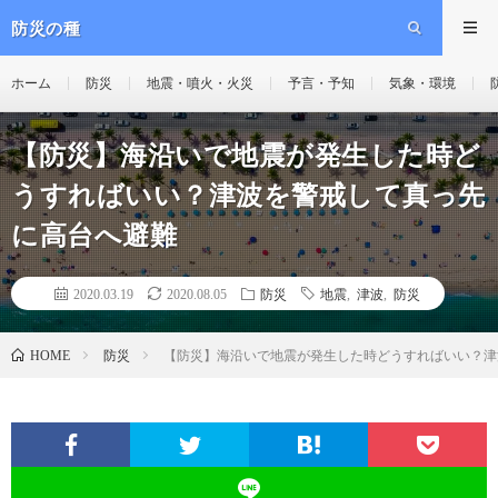
防災の種
ホーム
防災
地震・噴火・火災
予言・予知
気象・環境
【防災】海沿いで地震が発生した時ど
うすればいい？津波を警戒して真っ先
に高台へ避難
2020.03.19
2020.08.05
防災
地震
,
津波
,
防災
防災
【防災】海沿いで地震が発生した時どうすればいい？津
HOME