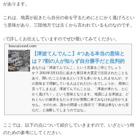
があります。
これは、地震が起きたら自分の命を守るためにとにかく逃げろとい
う意味があり、三陸地方では古くから言われているものなのです。
↓で詳しくお伝えしていますのでぜひ覗いてみてください。
bousaiseed.com
【津波てんでんこ】4つある本当の意味と
は？7割の人が知らず自分勝手だと批判的
あなたは「津波てんでんこ」という言葉をご存じでしょう
か？ 2011年3月11日に起きた東日本大震災で注目されたことも
あり、聞いたことがあるという方も多いかもしれませんが、そ
の意味まで理解している人はどれだけいるでしょうか。 簡単に
言ってしまえば、津波てんでんことは、「津波が来たら、とに
かく逃げろ！」という意味となります。 地震による津波は、ど
れくらいの被害をもたらすのか実際に来てみなければ分かりま
せん。 そのため、誰かの間違った指示で「津波は来ないから安
心だ」と油断してしまうのではな...
ここでは、以下の点について紹介していきますので、いざという時
のための参考にしてください。