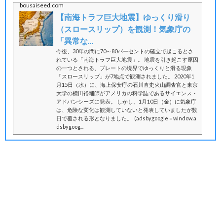
bousaiseed.com
【南海トラフ巨大地震】ゆっくり滑り
（スロースリップ）を観測！気象庁の
「異常な...
今後、30年の間に70～80パーセントの確立で起こるとさ
れている「南海トラフ巨大地震」。 地震を引き起こす原因
の一つとされる、プレートの境界でゆっくりと滑る現象
「スロースリップ」が7地点で観測されました。 2020年1
月15日（水）に、海上保安庁の石川直史火山調査官と東京
大学の横田裕輔師がアメリカの科学誌であるサイエンス・
アドバンシーズに発表。 しかし、1月10日（金）に気象庁
は、危険な変化は観測していないと発表していましたが数
日で覆される形となりました。 (adsbygoogle = window.a
dsbygoog...