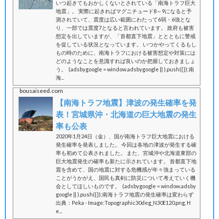
いつ起きてもおかしくないとされている「南海トラフ巨大
地震」。 実際に起きればマグニチュード8～9になると予
測されていて、震度は広い範囲にわたって6弱・6強とな
り、一部では震度7となると言われています。 政府も被害
想定を出していますが、「首都直下地震」ととともに警戒
を促している状況となっています。 いつかやってくるもし
もの時のために、南海トラフにおける被害想定や対策には
どのようなことを意識すれば良いのか把握しておきましょ
う。 (adsbygoogle = window.adsbygoogle || ).push({});南
海...
bousaiseed.com
【南海トラフ地震】津波の発生確率を発
表！宮城県沖・北海道の巨大地震の発生
率も公表
2020年1月24日（金）、国が南海トラフ巨大地震における
発生確率を発表しました。 今回は各地の津波が発生する確
率も初めて公表されました。 また、宮城沖や北海道東部の
巨大地震発生の確率も新たに示されています。 首都直下地
震を含めて、国の地震に対する危機感が年々強まっている
ことがうかがえ、国民も真剣に防災について考えていく機
会としてほしいものです。 (adsbygoogle = window.adsby
google || ).push({});南海トラフ地震の発生確率は変わらず
出典：Peka - Image:Topographic30deg_N30E120.png, H
e...