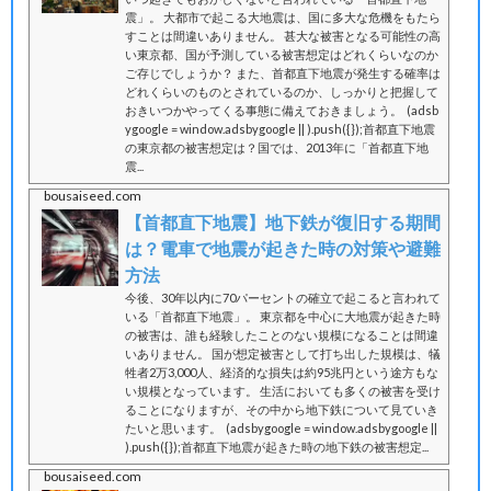
震」。 大都市で起こる大地震は、国に多大な危機をもたら
すことは間違いありません。 甚大な被害となる可能性の高
い東京都、国が予測している被害想定はどれくらいなのか
ご存じでしょうか？ また、首都直下地震が発生する確率は
どれくらいのものとされているのか、しっかりと把握して
おきいつかやってくる事態に備えておきましょう。 (adsb
ygoogle = window.adsbygoogle || ).push({});首都直下地震
の東京都の被害想定は？国では、2013年に「首都直下地
震...
bousaiseed.com
【首都直下地震】地下鉄が復旧する期間
は？電車で地震が起きた時の対策や避難
方法
今後、30年以内に70パーセントの確立で起こると言われて
いる「首都直下地震」。 東京都を中心に大地震が起きた時
の被害は、誰も経験したことのない規模になることは間違
いありません。 国が想定被害として打ち出した規模は、犠
牲者2万3,000人、経済的な損失は約95兆円という途方もな
い規模となっています。 生活においても多くの被害を受け
ることになりますが、その中から地下鉄について見ていき
たいと思います。 (adsbygoogle = window.adsbygoogle ||
).push({});首都直下地震が起きた時の地下鉄の被害想定...
bousaiseed.com