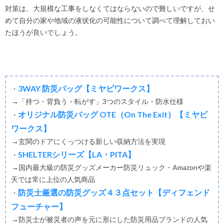
対策は、大規模な工事をしなくてはならないので難しいですが、せ
めて自分の家や地域の液状化の可能性について調べて理解しておい
たほうが良いでしょう。
3WAY 防災バッグ【ミヤビワークス】
・
→「持つ・背負う・転がす」3つのスタイル・防水仕様
オリジナル防災バッグ OTE（On The Exit）【ミヤビ
・
ワークス】
→玄関のドアにくっつける新しい収納方法を実現
SHELTERシリーズ【LA・PITA】
・
→国内最大級の防災グッズメーカー防災リュック・Amazonや楽
天では常に上位の人気商品
防災士厳選の防災グッズ４３点セット【ディフェンド
・
フューチャー】
→防災士が被災者の声を元に形にした防災用品ブランドの人気