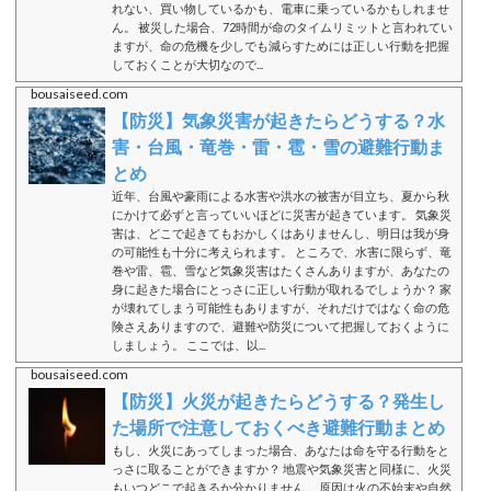
れない、買い物しているかも、電車に乗っているかもしれませ
ん。 被災した場合、72時間が命のタイムリミットと言われてい
ますが、命の危機を少しでも減らすためには正しい行動を把握
しておくことが大切なので...
bousaiseed.com
【防災】気象災害が起きたらどうする？水
害・台風・竜巻・雷・雹・雪の避難行動ま
とめ
近年、台風や豪雨による水害や洪水の被害が目立ち、夏から秋
にかけて必ずと言っていいほどに災害が起きています。 気象災
害は、どこで起きてもおかしくはありませんし、明日は我が身
の可能性も十分に考えられます。 ところで、水害に限らず、竜
巻や雷、雹、雪など気象災害はたくさんありますが、あなたの
身に起きた場合にとっさに正しい行動が取れるでしょうか？ 家
が壊れてしまう可能性もありますが、それだけではなく命の危
険さえありますので、避難や防災について把握しておくように
しましょう。 ここでは、以...
bousaiseed.com
【防災】火災が起きたらどうする？発生し
た場所で注意しておくべき避難行動まとめ
もし、火災にあってしまった場合、あなたは命を守る行動をと
っさに取ることができますか？ 地震や気象災害と同様に、火災
もいつどこで起きるか分かりません。 原因は火の不始末や自然