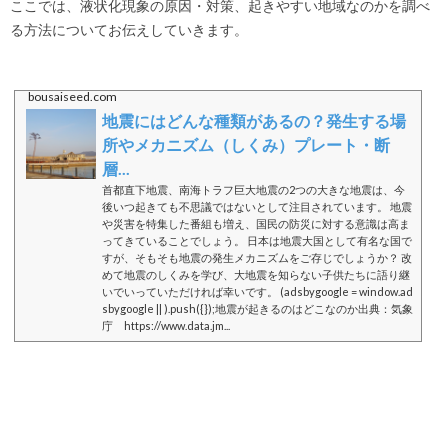
ここでは、液状化現象の原因・対策、起きやすい地域なのかを調べ
る方法についてお伝えしていきます。
bousaiseed.com
地震にはどんな種類があるの？発生する場
所やメカニズム（しくみ）プレート・断
層...
首都直下地震、南海トラフ巨大地震の2つの大きな地震は、今
後いつ起きても不思議ではないとして注目されています。 地震
や災害を特集した番組も増え、国民の防災に対する意識は高ま
ってきていることでしょう。 日本は地震大国として有名な国で
すが、そもそも地震の発生メカニズムをご存じでしょうか？ 改
めて地震のしくみを学び、大地震を知らない子供たちに語り継
いでいっていただければ幸いです。 (adsbygoogle = window.ad
sbygoogle || ).push({});地震が起きるのはどこなのか出典：気象
庁 https://www.data.jm...