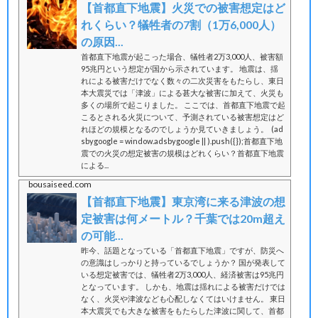
【首都直下地震】火災での被害想定はど
れくらい？犠牲者の7割（1万6,000人）
の原因...
首都直下地震が起こった場合、犠牲者2万3,000人、被害額
95兆円という想定が国から示されています。 地震は、揺
れによる被害だけでなく数々の二次災害をもたらし、東日
本大震災では「津波」による甚大な被害に加えて、火災も
多くの場所で起こりました。 ここでは、首都直下地震で起
こるとされる火災について、予測されている被害想定はど
れほどの規模となるのでしょうか見ていきましょう。 (ad
sbygoogle = window.adsbygoogle || ).push({});首都直下地
震での火災の想定被害の規模はどれくらい？首都直下地震
による...
bousaiseed.com
【首都直下地震】東京湾に来る津波の想
定被害は何メートル？千葉では20m超え
の可能...
昨今、話題となっている「首都直下地震」ですが、防災へ
の意識はしっかりと持っているでしょうか？ 国が発表して
いる想定被害では、犠牲者2万3,000人、経済被害は95兆円
となっています。 しかも、地震は揺れによる被害だけでは
なく、火災や津波なども心配しなくてはいけません。 東日
本大震災でも大きな被害をもたらした津波に関して、首都