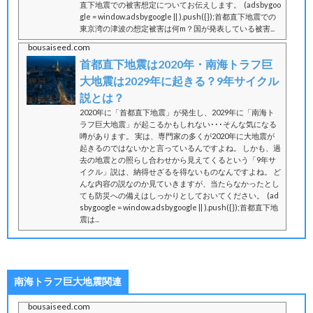
直下地震での被害想定についてお伝えします。 (adsbygoo
gle = window.adsbygoogle || ).push({});首都直下地震での
東京湾の津波の想定被害は何m？国が発表している被害...
bousaiseed.com
首都直下地震は2020年・南海トラフ巨
大地震は2029年に起きる？9年サイクル
説とは？
2020年に「首都直下地震」が発生し、2029年に「南海ト
ラフ巨大地震」が起こるかもしれない･･･そんな気になる
噂があります。 実は、専門家の多くが2020年に大地震が
起きるのではないかと言っているんですよね。 しかも、過
去の地震との照らし合わせから見えてくるという「9年サ
イクル」説は、納得せざるを得ないものなんですよね。 ど
んな内容の説なのか見ていきますが、当たらなかったとし
ても防災への備えはしっかりとしておいてください。 (ad
sbygoogle = window.adsbygoogle || ).push({});首都直下地
震は...
南海トラフ巨大地震関連
bousaiseed.com