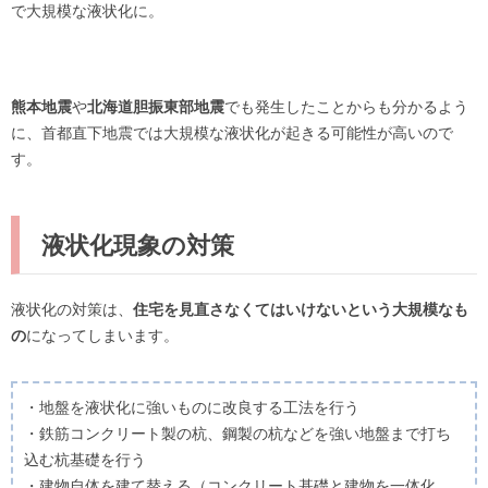
で大規模な液状化に。
熊本地震
や
北海道胆振東部地震
でも発生したことからも分かるよう
に、首都直下地震では大規模な液状化が起きる可能性が高いので
す。
液状化現象の対策
液状化の対策は、
住宅を見直さなくてはいけないという大規模なも
の
になってしまいます。
・地盤を液状化に強いものに改良する工法を行う
・鉄筋コンクリート製の杭、鋼製の杭などを強い地盤まで打ち
込む杭基礎を行う
・建物自体を建て替える（コンクリート基礎と建物を一体化、