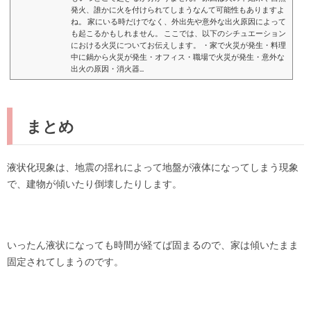
発火、誰かに火を付けられてしまうなんて可能性もありますよ
ね。 家にいる時だけでなく、外出先や意外な出火原因によって
も起こるかもしれません。 ここでは、以下のシチュエーション
における火災についてお伝えします。 ・家で火災が発生・料理
中に鍋から火災が発生・オフィス・職場で火災が発生・意外な
出火の原因・消火器...
まとめ
液状化現象は、地震の揺れによって地盤が液体になってしまう現象
で、建物が傾いたり倒壊したりします。
いったん液状になっても時間が経てば固まるので、家は傾いたまま
固定されてしまうのです。