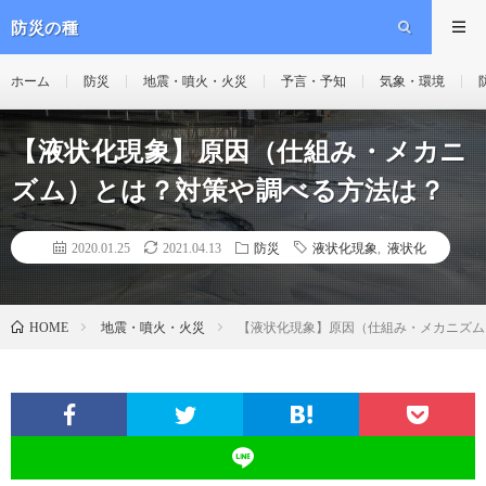
防災の種
ホーム
防災
地震・噴火・火災
予言・予知
気象・環境
【液状化現象】原因（仕組み・メカニ
ズム）とは？対策や調べる方法は？
2020.01.25
2021.04.13
防災
液状化現象
,
液状化
地震・噴火・火災
【液状化現象】原因（仕組み・メカニズム
HOME