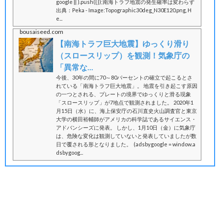
google || ).push({});南海トラフ地震の発生確率は変わらず
出典：Peka - Image:Topographic30deg_N30E120.png, H
e...
bousaiseed.com
【南海トラフ巨大地震】ゆっくり滑り
（スロースリップ）を観測！気象庁の
「異常な...
今後、30年の間に70～80パーセントの確立で起こるとさ
れている「南海トラフ巨大地震」。 地震を引き起こす原因
の一つとされる、プレートの境界でゆっくりと滑る現象
「スロースリップ」が7地点で観測されました。 2020年1
月15日（水）に、海上保安庁の石川直史火山調査官と東京
大学の横田裕輔師がアメリカの科学誌であるサイエンス・
アドバンシーズに発表。 しかし、1月10日（金）に気象庁
は、危険な変化は観測していないと発表していましたが数
日で覆される形となりました。 (adsbygoogle = window.a
dsbygoog...