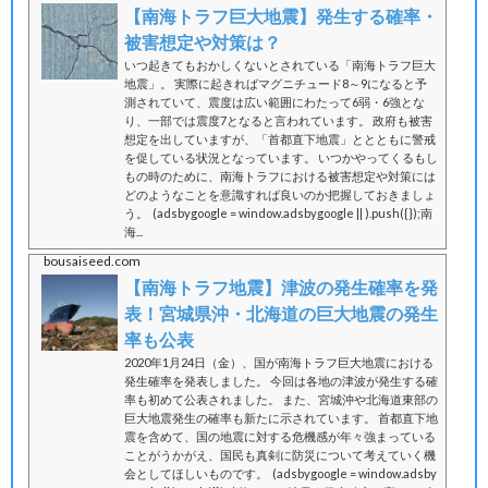
【南海トラフ巨大地震】発生する確率・
被害想定や対策は？
いつ起きてもおかしくないとされている「南海トラフ巨大
地震」。 実際に起きればマグニチュード8～9になると予
測されていて、震度は広い範囲にわたって6弱・6強とな
り、一部では震度7となると言われています。 政府も被害
想定を出していますが、「首都直下地震」ととともに警戒
を促している状況となっています。 いつかやってくるもし
もの時のために、南海トラフにおける被害想定や対策には
どのようなことを意識すれば良いのか把握しておきましょ
う。 (adsbygoogle = window.adsbygoogle || ).push({});南
海...
bousaiseed.com
【南海トラフ地震】津波の発生確率を発
表！宮城県沖・北海道の巨大地震の発生
率も公表
2020年1月24日（金）、国が南海トラフ巨大地震における
発生確率を発表しました。 今回は各地の津波が発生する確
率も初めて公表されました。 また、宮城沖や北海道東部の
巨大地震発生の確率も新たに示されています。 首都直下地
震を含めて、国の地震に対する危機感が年々強まっている
ことがうかがえ、国民も真剣に防災について考えていく機
会としてほしいものです。 (adsbygoogle = window.adsby