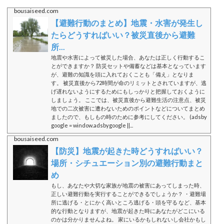
bousaiseed.com
【避難行動のまとめ】地震・水害が発生し
たらどうすればいい？被災直後から避難
所...
地震や水害によって被災した場合、あなたは正しく行動するこ
とができますか？ 防災セットや備蓄などは基本となっています
が、避難の知識を頭に入れておくことも「備え」となりま
す。 被災直後から72時間が命のリミットとされていますが、逃
げ遅れないようにするためにもしっかりと把握しておくように
しましょう。 ここでは、被災直後から避難生活の注意点、被災
地での二次被害に遭わないためのポイントなどについてまとめ
ましたので、もしもの時のために参考にしてください。 (adsby
google = window.adsbygoogle ||...
bousaiseed.com
【防災】地震が起きた時どうすればいい？
場所・シチュエーション別の避難行動まと
め
もし、あなたや大切な家族が地震の被害にあってしまった時、
正しい避難行動を実行することができるでしょうか？ ・避難場
所に逃げる・とにかく高いところ逃げる・頭を守る など、基本
的な行動となりますが、地震が起きた時にあなたがどこにいる
のかは分かりませんよね。 家にいるかもしれないし会社かもし