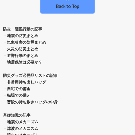
Back to Top
防災・避難行動の記事
・
地震の防災まとめ
・
気象災害の防災まとめ
・
火災の防災まとめ
・
避難行動のまとめ
・
地震保険は必要か？
防災グッズ必需品リストの記事
・
非常用持ち出しバッグ
・
自宅での備蓄
・
職場での備え
・
普段の持ち歩きバッグの中身
基礎知識の記事
・
地震のメカニズム
・
津波のメカニズム
・
噴火のメカニズム