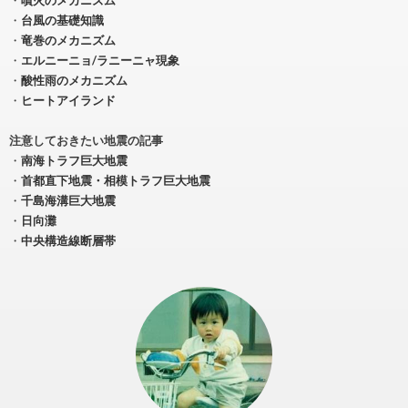
・
台風の基礎知識
・
竜巻のメカニズム
・
エルニーニョ/ラニーニャ現象
・
酸性雨のメカニズム
・
ヒートアイランド
注意しておきたい地震の記事
・
南海トラフ巨大地震
・
首都直下地震・相模トラフ巨大地震
・
千島海溝巨大地震
・
日向灘
・
中央構造線断層帯