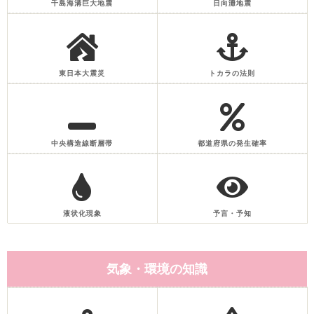
千島海溝巨大地震
日向灘地震
東日本大震災
トカラの法則
中央構造線断層帯
都道府県の発生確率
液状化現象
予言・予知
気象・環境の知識