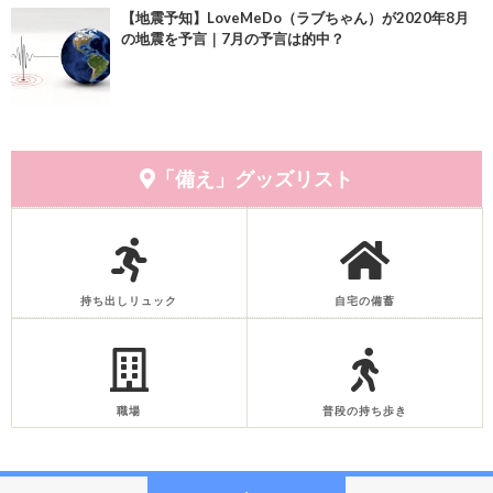
【地震予知】LoveMeDo（ラブちゃん）が2020年8月
の地震を予言｜7月の予言は的中？
「備え」グッズリスト
持ち出しリュック
自宅の備蓄
職場
普段の持ち歩き