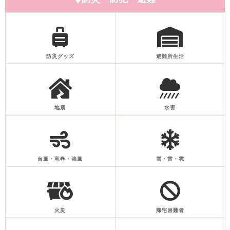
防災グッズ
避難所生活
地震
水害
台風・竜巻・強風
雪・雷・雹
火災
帰宅困難者