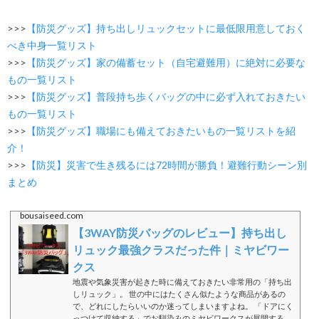
>>>
【防災グッズ】持ち出しリュックセットに最低限用意しておく
べき中身一覧リスト
>>>
【防災グッズ】家の備蓄セット（自宅避難用）に絶対に必要な
もの一覧リスト
>>>
【防災グッズ】普段持ち歩くバッグの中に必ず入れておきたい
もの一覧リスト
>>>
【防災グッズ】職場にも備えておきたいもの一覧リストを紹
介！
>>>
【防災】災害で生き残るには72時間が勝負！避難行動シーン別
まとめ
bousaiseed.com
【3WAY防災バッグのレビュー】持ち出し
リュック最強クラスだった件｜ミヤビワー
クス
地震や気象災害が起きた時に備えておきたい非常用の「持ち出
しリュック」。 世の中にはたくさん似たような商品があるの
で、どれにしたらいいのか迷ってしまいますよね。 「ドアにく
っつけて収納する」でお馴染みのミヤビワークスが展開する