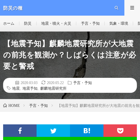
防災の種
ホーム
防災
地震・噴火・火災
予言・予知
気象・環境
【地震予知】麒麟地震研究所が大地震
の前兆を観測か？しばらくは注意が必
要と警戒
2020.03.03
2020.05.22
予言・予知
地震
,
地震予知
,
麒麟地震研究所
予言・予知
【地震予知】麒麟地震研究所が大地震の前兆を観
HOME