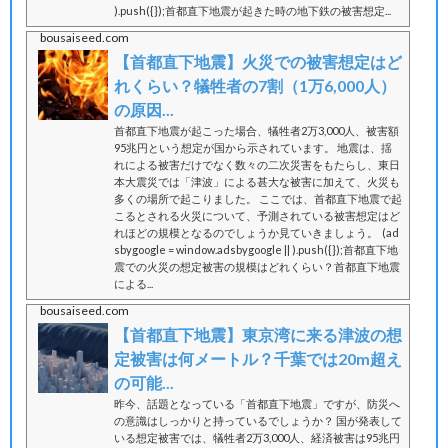
).push({});首都直下地震が起きた時の地下鉄の被害想定...
bousaiseed.com
【首都直下地震】火災での被害想定はど
れくらい？犠牲者の7割（1万6,000人）
の原因...
首都直下地震が起こった場合、犠牲者2万3,000人、被害額
95兆円という想定が国から示されています。 地震は、揺
れによる被害だけでなく数々の二次災害をもたらし、東日
本大震災では「津波」による甚大な被害に加えて、火災も
多くの場所で起こりました。 ここでは、首都直下地震で起
こるとされる火災について、予測されている被害想定はど
れほどの規模となるのでしょうか見ていきましょう。 (ad
sbygoogle = window.adsbygoogle || ).push({});首都直下地
震での火災の想定被害の規模はどれくらい？首都直下地震
による...
bousaiseed.com
【首都直下地震】東京湾に来る津波の想
定被害は何メートル？千葉では20m超え
の可能...
昨今、話題となっている「首都直下地震」ですが、防災へ
の意識はしっかりと持っているでしょうか？ 国が発表して
いる想定被害では、犠牲者2万3,000人、経済被害は95兆円