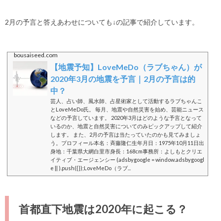
2月の予言と答えあわせについても↓の記事で紹介しています。
bousaiseed.com
【地震予知】LoveMeDo（ラブちゃん）が
2020年3月の地震を予言｜2月の予言は的
中？
芸人、占い師、風水師、占星術家として活動するラブちゃんこ
とLoveMeDo氏。 毎月、地震や自然災害を始め、芸能ニュース
などの予言しています。 2020年3月はどのような予言となって
いるのか、地震と自然災害についてのみピックアップして紹介
します。 また、2月の予言は当たっていたのかも見てみましょ
う。プロフィール本名：斉藤隆仁生年月日：1975年10月11日出
身地：千葉県大網白里市身長：168cm事務所：よしもとクリエ
イティブ・エージェンシー (adsbygoogle = window.adsbygoogl
e || ).push({});LoveMeDo（ラブ...
首都直下地震は2020年に起こる？