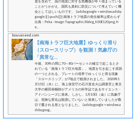
震を含めて、国の地震に対する危機感が年々強まっている
ことがうかがえ、国民も真剣に防災について考えていく機
会としてほしいものです。 (adsbygoogle = window.adsby
google || ).push({});南海トラフ地震の発生確率は変わらず
出典：Peka - Image:Topographic30deg_N30E120.png, H
e...
bousaiseed.com
【南海トラフ巨大地震】ゆっくり滑り
（スロースリップ）を観測！気象庁の
「異常な...
今後、30年の間に70～80パーセントの確立で起こるとさ
れている「南海トラフ巨大地震」。 地震を引き起こす原因
の一つとされる、プレートの境界でゆっくりと滑る現象
「スロースリップ」が7地点で観測されました。 2020年1
月15日（水）に、海上保安庁の石川直史火山調査官と東京
大学の横田裕輔師がアメリカの科学誌であるサイエンス・
アドバンシーズに発表。 しかし、1月10日（金）に気象庁
は、危険な変化は観測していないと発表していましたが数
日で覆される形となりました。 (adsbygoogle = window.a
dsbygoog...