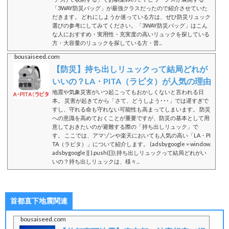
「3WAY防災バッグ」が最強クラスだったので紹介させていた
だきます。 どれにしようか迷っている方は、ぜひ防災リュック
選びの参考にしてみてください。「3WAY防災バッグ」はこん
な人におすすめ・実用性・充実度の高いリュックを探している
方・大容量のリュックを探している方・普...
bousaiseed.com
【防災】持ち出しリュックって結局どれが
いいの？LA・PITA（ラピタ）が人気の理由
地震や気象災害がいつ起こってもおかしくないと言われる日
本。 災害が起きてから「さて、どうしよう･･･」では遅すぎで
すし、守れる命も守れない可能性も高まってしまいます。 防災
への意識を高めておくことが重要ですが、防災の基本として用
意しておきたいのが避難する際の「持ち出しリュック」で
す。 ここでは、アマゾンや楽天においても人気の高い「LA・PI
TA（ラピタ）」について紹介します。 (adsbygoogle = window.
adsbygoogle || ).push({});持ち出しリュックって結局どれがい
いの？持ち出しリュックは、様々...
首都直下地震関連
bousaiseed.com