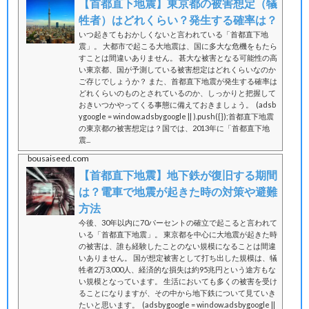
【首都直下地震】東京都の被害想定（犠
牲者）はどれくらい？発生する確率は？
いつ起きてもおかしくないと言われている「首都直下地
震」。 大都市で起こる大地震は、国に多大な危機をもたら
すことは間違いありません。 甚大な被害となる可能性の高
い東京都、国が予測している被害想定はどれくらいなのか
ご存じでしょうか？ また、首都直下地震が発生する確率は
どれくらいのものとされているのか、しっかりと把握して
おきいつかやってくる事態に備えておきましょう。 (adsb
ygoogle = window.adsbygoogle || ).push({});首都直下地震
の東京都の被害想定は？国では、2013年に「首都直下地
震...
bousaiseed.com
【首都直下地震】地下鉄が復旧する期間
は？電車で地震が起きた時の対策や避難
方法
今後、30年以内に70パーセントの確立で起こると言われて
いる「首都直下地震」。 東京都を中心に大地震が起きた時
の被害は、誰も経験したことのない規模になることは間違
いありません。 国が想定被害として打ち出した規模は、犠
牲者2万3,000人、経済的な損失は約95兆円という途方もな
い規模となっています。 生活においても多くの被害を受け
ることになりますが、その中から地下鉄について見ていき
たいと思います。 (adsbygoogle = window.adsbygoogle ||