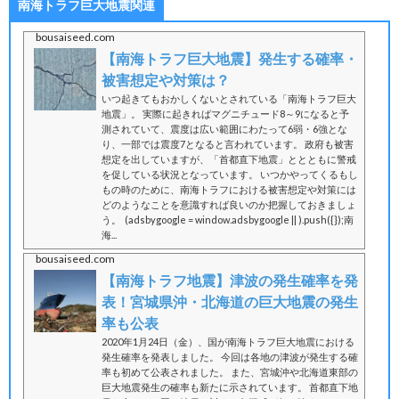
南海トラフ巨大地震関連
bousaiseed.com
【南海トラフ巨大地震】発生する確率・
被害想定や対策は？
いつ起きてもおかしくないとされている「南海トラフ巨大
地震」。 実際に起きればマグニチュード8～9になると予
測されていて、震度は広い範囲にわたって6弱・6強とな
り、一部では震度7となると言われています。 政府も被害
想定を出していますが、「首都直下地震」ととともに警戒
を促している状況となっています。 いつかやってくるもし
もの時のために、南海トラフにおける被害想定や対策には
どのようなことを意識すれば良いのか把握しておきましょ
う。 (adsbygoogle = window.adsbygoogle || ).push({});南
海...
bousaiseed.com
【南海トラフ地震】津波の発生確率を発
表！宮城県沖・北海道の巨大地震の発生
率も公表
2020年1月24日（金）、国が南海トラフ巨大地震における
発生確率を発表しました。 今回は各地の津波が発生する確
率も初めて公表されました。 また、宮城沖や北海道東部の
巨大地震発生の確率も新たに示されています。 首都直下地