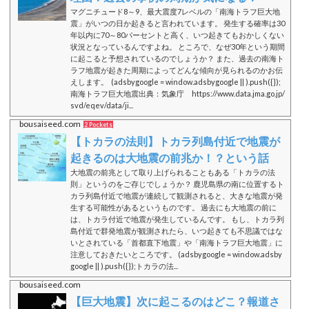
マグニチュード8～9、最大震度7レベルの「南海トラフ巨大地
震」がいつの日か起きると言われています。 発生する確率は30
年以内に70～80パーセントと高く、いつ起きてもおかしくない
状況となっているんですよね。 ところで、なぜ30年という期間
に起こると予想されているのでしょうか？ また、過去の南海ト
ラフ地震が起きた周期によってどんな傾向が見られるのかお伝
えします。 (adsbygoogle = window.adsbygoogle || ).push({});
南海トラフ巨大地震出典：気象庁 https://www.data.jma.go.jp/
svd/eqev/data/ji...
bousaiseed.com
2 Pockets
【トカラの法則】トカラ列島付近で地震が
起きるのは大地震の前兆か！？という話
大地震の前兆として取り上げられることもある「トカラの法
則」というのをご存じでしょうか？ 鹿児島県の南に位置するト
カラ列島付近で地震が連続して観測されると、大きな地震が発
生する可能性があるというものです。 過去にも大地震の前に
は、トカラ付近で地震が発生しているんです。 もし、トカラ列
島付近で群発地震が観測されたら、いつ起きても不思議ではな
いとされている「首都直下地震」や「南海トラフ巨大地震」に
注意しておきたいところです。 (adsbygoogle = window.adsby
google || ).push({});トカラの法...
bousaiseed.com
【巨大地震】次に起こるのはどこ？報道さ