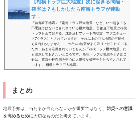
【相模トラフ巨大地震】次に起きる間隔・
確率は？もしかしたら南海トラフが連動
す...
「首都直下地震」「南海トラフ巨大地震」など、いつ起きても
不思議ではないと言われている巨大地震。 首都直下地震は相模
トラフ付近で起きる、沈み込むプレート内地震（マグニチュー
ド7クラス）とされていますが、それ以上の巨大地震の可能性
も0ではありません。 この2つの地震がよく取り上げられている
ため、あまり注目されていませんが「相模トラフ巨大地震」に
も注意しておきたいところです。 相模トラフが地震を引き起こ
せば、東京や神奈川を中心に大規模な被害をもたらすとされて
います。 相模トラフ巨大地震...
まとめ
地震予知は、当たるか当たらないかが重要ではなく、
防災への意識
を高めるために
大切なものだと考えています。