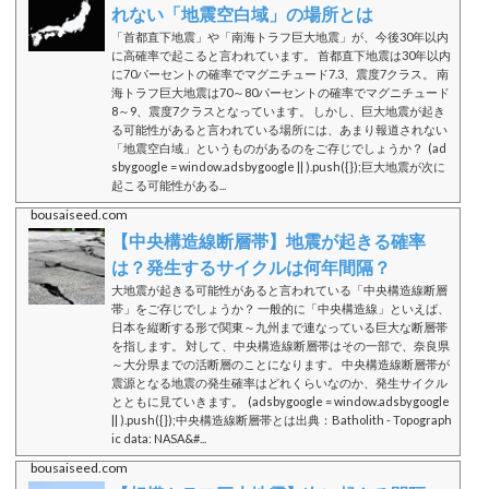
れない「地震空白域」の場所とは
「首都直下地震」や「南海トラフ巨大地震」が、今後30年以内
に高確率で起こると言われています。 首都直下地震は30年以内
に70パーセントの確率でマグニチュード7.3、震度7クラス。 南
海トラフ巨大地震は70～80パーセントの確率でマグニチュード
8～9、震度7クラスとなっています。 しかし、巨大地震が起き
る可能性があると言われている場所には、あまり報道されない
「地震空白域」というものがあるのをご存じでしょうか？ (ad
sbygoogle = window.adsbygoogle || ).push({});巨大地震が次に
起こる可能性がある...
bousaiseed.com
【中央構造線断層帯】地震が起きる確率
は？発生するサイクルは何年間隔？
大地震が起きる可能性があると言われている「中央構造線断層
帯」をご存じでしょうか？ 一般的に「中央構造線」といえば、
日本を縦断する形で関東～九州まで連なっている巨大な断層帯
を指します。 対して、中央構造線断層帯はその一部で、奈良県
～大分県までの活断層のことになります。 中央構造線断層帯が
震源となる地震の発生確率はどれくらいなのか、発生サイクル
とともに見ていきます。 (adsbygoogle = window.adsbygoogle
|| ).push({});中央構造線断層帯とは出典：Batholith - Topograph
ic data: NASA&#...
bousaiseed.com