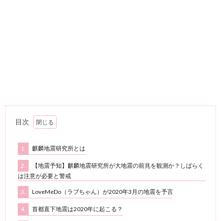
目次
1.
麒麟地震研究所とは
2.
【地震予知】麒麟地震研究所が大地震の前兆を観測か？しばらく
は注意が必要と警戒
3.
LoveMeDo（ラブちゃん）が2020年3月の地震を予言
4.
首都直下地震は2020年に起こる？