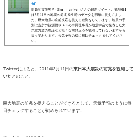
er
麒麟地震研究所 (@kirinjisinken)さんの最新ツイート。観測機1
は3月11日の地震の前兆 発生時のデータを明確に捉えてまし
た。巨大地震の直前反応を捉える観測をしています。地震の予
測は当所の観測機やIAEPの宇田理事長が地震学会で発表した大
気重力波の理論など様々な前兆反応を観測して行ないますから
日々変わります。天気予報の様に毎回チェック をしてくださ
い。
Twitterによると、2011年3月11日の
東日本大震災の前兆を観測して
いた
とのこと。
巨大地震の前兆を捉えることができるとして、天気予報のように毎
日チェックすることが勧められています。