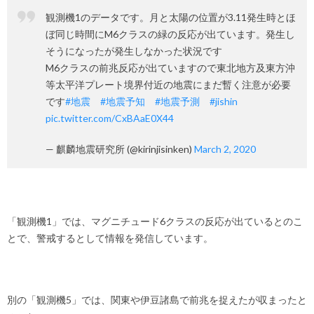
観測機1のデータです。月と太陽の位置が3.11発生時とほ
ぼ同じ時間にM6クラスの緑の反応が出ています。発生し
そうになったが発生しなかった状況です
M6クラスの前兆反応が出ていますので東北地方及東方沖
等太平洋プレート境界付近の地震にまだ暫く注意が必要
です
#地震
#地震予知
#地震予測
#jishin
pic.twitter.com/CxBAaE0X44
— 麒麟地震研究所 (@kirinjisinken)
March 2, 2020
「観測機1」では、マグニチュード6クラスの反応が出ているとのこ
とで、警戒するとして情報を発信しています。
別の「観測機5」では、関東や伊豆諸島で前兆を捉えたが収まったと