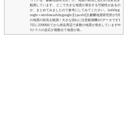
観測しています。 どこで大きな地震が発生する可能性があるの
か、まとめてみましたので参考にしてみてください。 (adsbyg
oogle = window.adsbygoogle || ).push({});麒麟地震研究所が5月
の地震の前兆を観測！大きな揺れに注意観測機1のデータです1
7日に23000出てから焼岳周辺で多数の地震が発生していますM
5クラスの反応が複数出て地震が発...