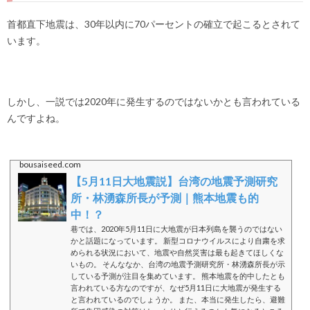
首都直下地震は、30年以内に70パーセントの確立で起こるとされて
います。
しかし、一説では2020年に発生するのではないかとも言われている
んですよね。
bousaiseed.com
【5月11日大地震説】台湾の地震予測研究
所・林湧森所長が予測｜熊本地震も的
中！？
巷では、2020年5月11日に大地震が日本列島を襲うのではない
かと話題になっています。 新型コロナウイルスにより自粛を求
められる状況において、地震や自然災害は最も起きてほしくな
いもの。 そんななか、台湾の地震予測研究所・林湧森所長が示
している予測が注目を集めています。 熊本地震を的中したとも
言われている方なのですが、なぜ5月11日に大地震が発生する
と言われているのでしょうか。 また、本当に発生したら、避難