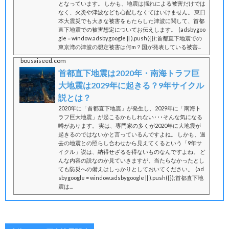
となっています。 しかも、地震は揺れによる被害だけでは
なく、火災や津波なども心配しなくてはいけません。 東日
本大震災でも大きな被害をもたらした津波に関して、首都
直下地震での被害想定についてお伝えします。 (adsbygoo
gle = window.adsbygoogle || ).push({});首都直下地震での
東京湾の津波の想定被害は何m？国が発表している被害...
bousaiseed.com
首都直下地震は2020年・南海トラフ巨
大地震は2029年に起きる？9年サイクル
説とは？
2020年に「首都直下地震」が発生し、2029年に「南海ト
ラフ巨大地震」が起こるかもしれない･･･そんな気になる
噂があります。 実は、専門家の多くが2020年に大地震が
起きるのではないかと言っているんですよね。 しかも、過
去の地震との照らし合わせから見えてくるという「9年サ
イクル」説は、納得せざるを得ないものなんですよね。 ど
んな内容の説なのか見ていきますが、当たらなかったとし
ても防災への備えはしっかりとしておいてください。 (ad
sbygoogle = window.adsbygoogle || ).push({});首都直下地
震は...