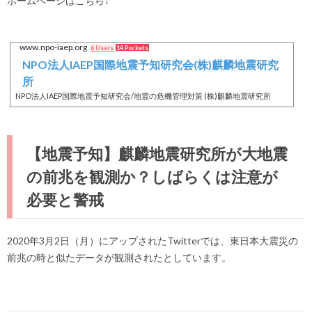
ホームページはこちら↓
www.npo-iaep.org
6 Users
14 Pockets
NPO法人IAEP国際地震予知研究会(株)麒麟地震研究
所
NPO法人IAEP国際地震予知研究会/地震の危機管理対策 (株)麒麟地震研究所
【地震予知】麒麟地震研究所が大地震
の前兆を観測か？しばらくは注意が
必要と警戒
2020年3月2日（月）にアップされたTwitterでは、東日本大震災の
前兆の時と似たデータが観測されたとしています。