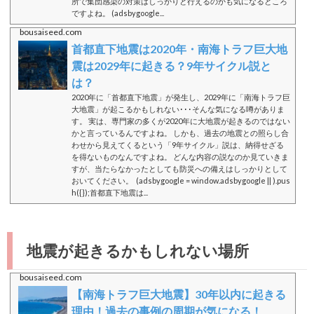
所で集団感染の対策はしっかりと行えるのかも気になるところ
ですよね。 (adsbygoogle...
bousaiseed.com
首都直下地震は2020年・南海トラフ巨大地
震は2029年に起きる？9年サイクル説と
は？
2020年に「首都直下地震」が発生し、2029年に「南海トラフ巨
大地震」が起こるかもしれない･･･そんな気になる噂がありま
す。 実は、専門家の多くが2020年に大地震が起きるのではない
かと言っているんですよね。 しかも、過去の地震との照らし合
わせから見えてくるという「9年サイクル」説は、納得せざる
を得ないものなんですよね。 どんな内容の説なのか見ていきま
すが、当たらなかったとしても防災への備えはしっかりとして
おいてください。 (adsbygoogle = window.adsbygoogle || ).pus
h({});首都直下地震は...
地震が起きるかもしれない場所
bousaiseed.com
【南海トラフ巨大地震】30年以内に起きる
理由！過去の事例の周期が気になる！