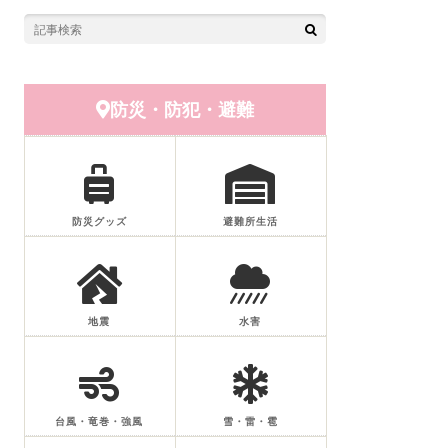
防災・防犯・避難
防災グッズ
避難所生活
地震
水害
台風・竜巻・強風
雪・雷・雹