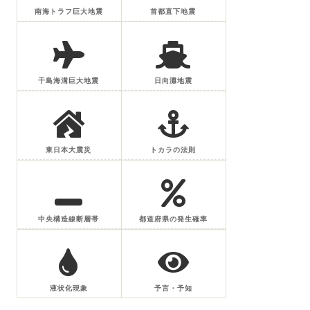
南海トラフ巨大地震
首都直下地震
千島海溝巨大地震
日向灘地震
東日本大震災
トカラの法則
中央構造線断層帯
都道府県の発生確率
液状化現象
予言・予知