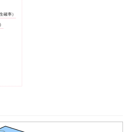
生確率）
）