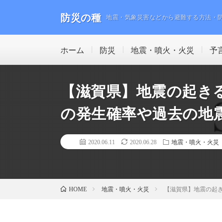
防災の種
地震・気象災害などから避難する方法・
ホーム
防災
地震・噴火・火災
予
【滋賀県】地震の起き
の発生確率や過去の地
2020.06.11
2020.06.28
地震・噴火・火災
地震・噴火・火災
【滋賀県】地震の起
HOME