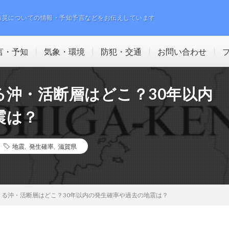
防災についての情報・予知予言などをお伝えしています
言・予知
気象・環境
防犯・交通
お問い合わせ
る沖・活断層はどこ？30年以内
震は？
地震
,
発生確率
,
滋賀県
きる沖・活断層はどこ？30年以内の発生確率や過去の地震は？