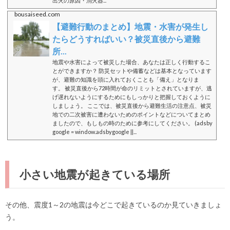
出火の原因・消火器...
bousaiseed.com
【避難行動のまとめ】地震・水害が発生し
たらどうすればいい？被災直後から避難
所...
地震や水害によって被災した場合、あなたは正しく行動するこ
とができますか？ 防災セットや備蓄などは基本となっています
が、避難の知識を頭に入れておくことも「備え」となりま
す。 被災直後から72時間が命のリミットとされていますが、逃
げ遅れないようにするためにもしっかりと把握しておくように
しましょう。 ここでは、被災直後から避難生活の注意点、被災
地での二次被害に遭わないためのポイントなどについてまとめ
ましたので、もしもの時のために参考にしてください。 (adsby
google = window.adsbygoogle ||...
小さい地震が起きている場所
その他、震度1～2の地震は今どこで起きているのか見ていきましょ
う。