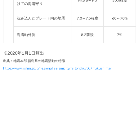
Mt8.6～9.0
30%程度
けての海溝寄り
沈み込んだプレート内の地震
7.0～7.5程度
60～70%
海溝軸外側
8.2前後
7%
※2020年1月1日算出
出典：地震本部 福島県の地震活動の特徴
https://www.jishin.go.jp/regional_seismicity/rs_tohoku/p07_fukushima/