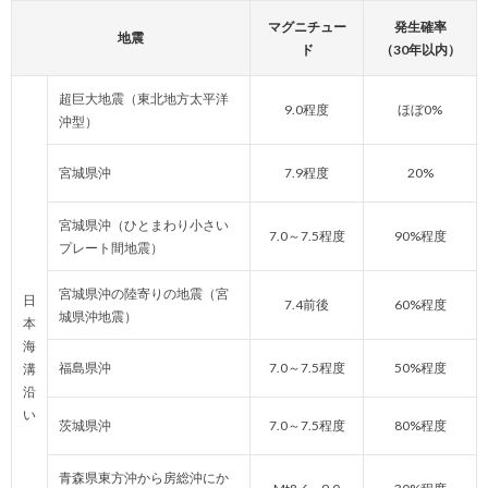
マグニチュー
発生確率
地震
ド
（30年以内）
超巨大地震（東北地方太平洋
9.0程度
ほぼ0%
沖型）
宮城県沖
7.9程度
20%
宮城県沖（ひとまわり小さい
7.0～7.5程度
90%程度
プレート間地震）
宮城県沖の陸寄りの地震（宮
日
7.4前後
60%程度
城県沖地震）
本
海
福島県沖
7.0～7.5程度
50%程度
溝
沿
い
茨城県沖
7.0～7.5程度
80%程度
青森県東方沖から房総沖にか