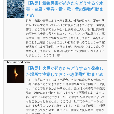
【防災】気象災害が起きたらどうする？水
害・台風・竜巻・雷・雹・雪の避難行動ま
とめ
近年、台風や豪雨による水害や洪水の被害が目立ち、夏から秋
にかけて必ずと言っていいほどに災害が起きています。 気象災
害は、どこで起きてもおかしくはありませんし、明日は我が身
の可能性も十分に考えられます。 ところで、水害に限らず、竜
巻や雷、雹、雪など気象災害はたくさんありますが、あなたの
身に起きた場合にとっさに正しい行動が取れるでしょうか？ 家
が壊れてしまう可能性もありますが、それだけではなく命の危
険さえありますので、避難や防災について把握しておくように
しましょう。 ここでは、以...
bousaiseed.com
【防災】火災が起きたらどうする？発生し
た場所で注意しておくべき避難行動まとめ
もし、火災にあってしまった場合、あなたは命を守る行動をと
っさに取ることができますか？ 地震や気象災害と同様に、火災
もいつどこで起きるか分かりません。 原因は火の不始末や自然
発火、誰かに火を付けられてしまうなんて可能性もありますよ
ね。 家にいる時だけでなく、外出先や意外な出火原因によって
も起こるかもしれません。 ここでは、以下のシチュエーション
における火災についてお伝えします。 ・家で火災が発生・料理
中に鍋から火災が発生・オフィス・職場で火災が発生・意外な