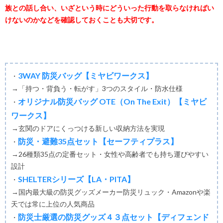
族との話し合い、いざという時にどういった行動を取らなければい
けないのかなどを確認しておくことも大切です。
3WAY 防災バッグ【ミヤビワークス】
・
→「持つ・背負う・転がす」3つのスタイル・防水仕様
オリジナル防災バッグ OTE（On The Exit）【ミヤビ
・
ワークス】
→玄関のドアにくっつける新しい収納方法を実現
防災・避難35点セット【セーフティプラス】
・
→26種類35点の定番セット・女性や高齢者でも持ち運びやすい
設計
SHELTERシリーズ【LA・PITA】
・
→国内最大級の防災グッズメーカー防災リュック・Amazonや楽
天では常に上位の人気商品
防災士厳選の防災グッズ４３点セット【ディフェンド
・