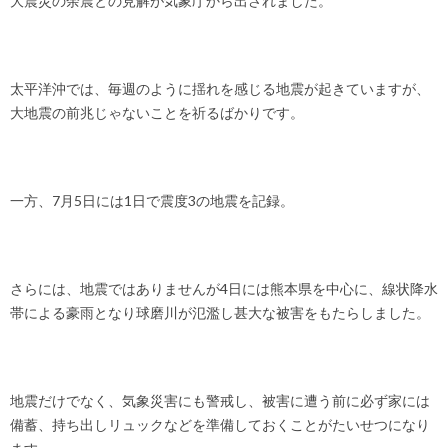
大震災の余震との見解が気象庁から出されました。
太平洋沖では、毎週のように揺れを感じる地震が起きていますが、
大地震の前兆じゃないことを祈るばかりです。
一方、7月5日には1日で震度3の地震を記録。
さらには、地震ではありませんが4日には熊本県を中心に、線状降水
帯による豪雨となり球磨川が氾濫し甚大な被害をもたらしました。
地震だけでなく、気象災害にも警戒し、被害に遭う前に必ず家には
備蓄、持ち出しリュックなどを準備しておくことがたいせつになり