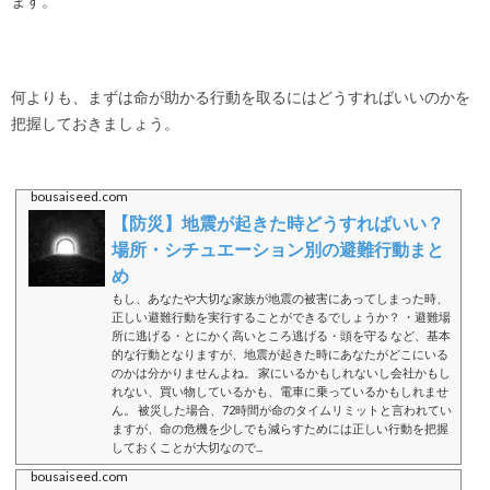
ます。
何よりも、まずは命が助かる行動を取るにはどうすればいいのかを
把握しておきましょう。
bousaiseed.com
【防災】地震が起きた時どうすればいい？
場所・シチュエーション別の避難行動まと
め
もし、あなたや大切な家族が地震の被害にあってしまった時、
正しい避難行動を実行することができるでしょうか？ ・避難場
所に逃げる・とにかく高いところ逃げる・頭を守る など、基本
的な行動となりますが、地震が起きた時にあなたがどこにいる
のかは分かりませんよね。 家にいるかもしれないし会社かもし
れない、買い物しているかも、電車に乗っているかもしれませ
ん。 被災した場合、72時間が命のタイムリミットと言われてい
ますが、命の危機を少しでも減らすためには正しい行動を把握
しておくことが大切なので...
bousaiseed.com