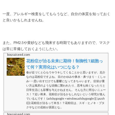
一度、アレルギー検査をしてもらうなど、自分の体質を知っておく
と良いかもしれませんね。
また、PM2.5や黄砂なども飛来する時期でもありますので、マスク
は常に常備しておくようにしたい。
bousaiseed.com
花粉症が治る未来に期待！制御性T細胞っ
て何？実用化はいつになる？
春が近づくと心もウキウキしてくることかと思いますが、厄介
なのは花粉症ですよね。 目のかゆみや鼻水・鼻づまり・くしゃ
み･･･思い出すだけでも憂鬱になってきちゃいます。 症状が重
い方は風邪のような頭痛に襲われたり、思考も鈍くなったりと
日常生活にも影響を与えかねません。 そんな方に明るいニュー
ス！？近い将来、花粉症が治るかもしれないという研究が進ん
でいるんです！ (adsbygoogle = window.adsbygoogle || ).push
({});花粉症が治るって本当！？花粉症は、スギ・ヒノキ・ブタ
クサなどの花粉が原因とな...
bousaiseed.com