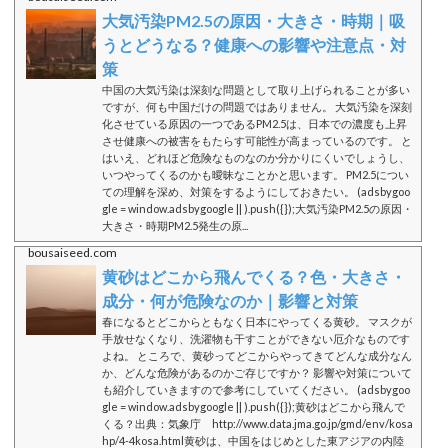
大気汚染PM2.5の原因・大きさ・時期｜吸
うとどうなる？健康への影響や注意点・対
策
中国の大気汚染は深刻な問題として取り上げられることが多い
ですが、何も中国だけの問題ではありません。 大気汚染を深刻
化させている原因の一つであるPM2.5は、日本での濃度も上昇
させ健康への被害をもたらす可能性が高まっているのです。 と
はいえ、どれほど危険なものなのか分かりにくいでしょうし、
いつやってくるのかも曖昧なことかと思います。 PM2.5につい
ての理解を深め、対策をするようにしておきたい。 (adsbygoo
gle = window.adsbygoogle || ).push({});大気汚染PM2.5の原因・
大きさ・時期PM2.5発生の原...
bousaiseed.com
黄砂はどこから飛んでくる？色・大きさ・
成分・何が危険なのか｜影響と対策
春になるとどこからともなく日本にやってくる黄砂。 マスクが
手放せなくなり、洗濯物も干すことができない厄介なものです
よね。 ところで、黄砂ってどこからやってきてどんな成分なん
か、どんな危険があるのかご存じですか？ 影響や対策について
も紹介していきますので参考にしていてください。 (adsbygoo
gle = window.adsbygoogle || ).push({});黄砂はどこから飛んで
くる？出典：気象庁 http://www.data.jma.go.jp/gmd/env/kosa
hp/4-4kosa.html黄砂は、中国をはじめとした東アジアの内陸