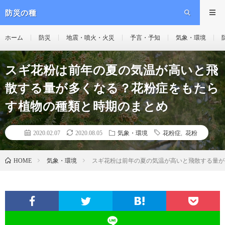
防災の種
ホーム
防災
地震・噴火・火災
予言・予知
気象・環境
スギ花粉は前年の夏の気温が高いと飛
散する量が多くなる？花粉症をもたら
す植物の種類と時期のまとめ
2020.02.07
2020.08.05
気象・環境
花粉症
,
花粉
気象・環境
スギ花粉は前年の夏の気温が高いと飛散する量が
HOME