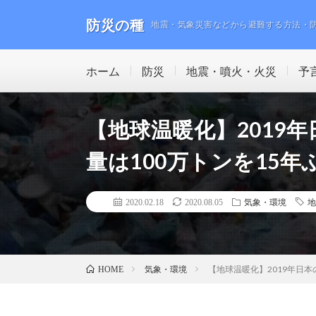
防災の種
地震・気象災害などから避難する方法・
ホーム
防災
地震・噴火・火災
予
【地球温暖化】2019
量は100万トンを15
2020.02.18
2020.08.05
気象・環境
地
気象・環境
【地球温暖化】2019年日
HOME