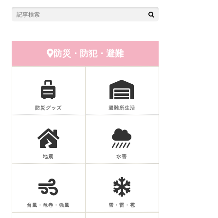
防災・防犯・避難
防災グッズ
避難所生活
地震
水害
台風・竜巻・強風
雪・雷・雹