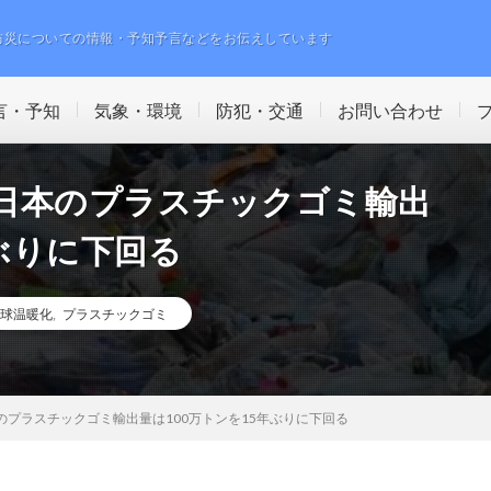
防災についての情報・予知予言などをお伝えしています
言・予知
気象・環境
防犯・交通
お問い合わせ
年日本のプラスチックゴミ輸出
年ぶりに下回る
球温暖化
,
プラスチックゴミ
本のプラスチックゴミ輸出量は100万トンを15年ぶりに下回る