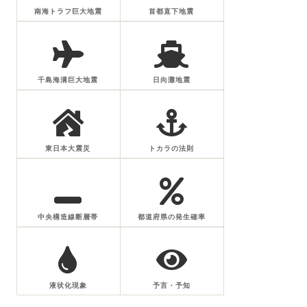
南海トラフ巨大地震
首都直下地震
千島海溝巨大地震
日向灘地震
東日本大震災
トカラの法則
中央構造線断層帯
都道府県の発生確率
液状化現象
予言・予知