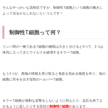
そんなやっかいな花粉症ですが、
制御性T細胞
という細胞の働きに
よって治るかもしれないというんです！
制御性T細胞って何？
リンパ球の一種であるT細胞の種類は大きく分けると3つで、1つは
体内に入ってきたウイルスを破壊する
キラーT細胞
。
もう1つが、異物の情報を受け取ると免疫を高める物質を作り、他の
細胞に司令を出す役割の
ヘルパーT細胞
。
キラーT細胞が過剰な攻撃をしないように抑えたり、反応を終了さ
せるように促したりする役目の
制御性T細胞
があります。