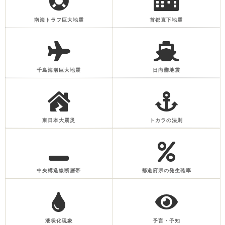
南海トラフ巨大地震
首都直下地震
千島海溝巨大地震
日向灘地震
東日本大震災
トカラの法則
中央構造線断層帯
都道府県の発生確率
液状化現象
予言・予知