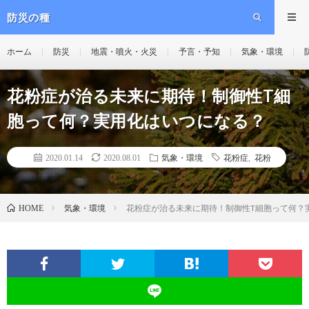
防災の種
ホーム
防災
地震・噴火・火災
予言・予知
気象・環境
花粉症が治る未来に期待！制御性T細
胞って何？実用化はいつになる？
2020.01.14
2020.08.01
気象・環境
花粉症
,
花粉
気象・環境
花粉症が治る未来に期待！制御性T細胞って何？
HOME