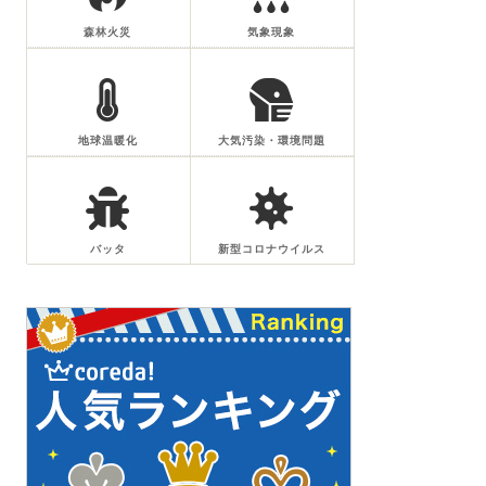
森林火災
気象現象
地球温暖化
大気汚染・環境問題
バッタ
新型コロナウイルス