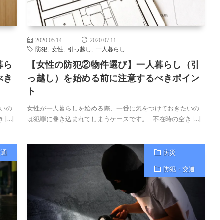
2020.05.14
2020.07.11
防犯
,
女性
,
引っ越し
,
一人暮らし
暮ら
【女性の防犯②物件選び】一人暮らし（引
べき
っ越し）を始める前に注意するべきポイン
ト
いの
女性が一人暮らしを始める際、一番に気をつけておきたいの
[…]
は犯罪に巻き込まれてしまうケースです。 不在時の空き […]
交通
防災
防犯・交通