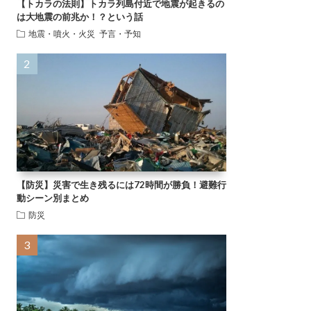
【トカラの法則】トカラ列島付近で地震が起きるの
は大地震の前兆か！？という話
地震・噴火・火災
予言・予知
【防災】災害で生き残るには72時間が勝負！避難行
動シーン別まとめ
防災