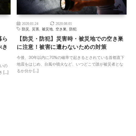
2020.01.24
2020.08.01
防災
,
災害
,
被災地
,
空き巣
,
防犯
暮ら
【防災・防犯】災害時・被災地での空き巣
べき
に注意！被害に遭わないための対策
今後、30年以内に70%の確率で起きるとされている首都直下
地震をはじめ、台風や噴火など、いつどこで誰が被災者とな
いの
るか分か […]
[…]