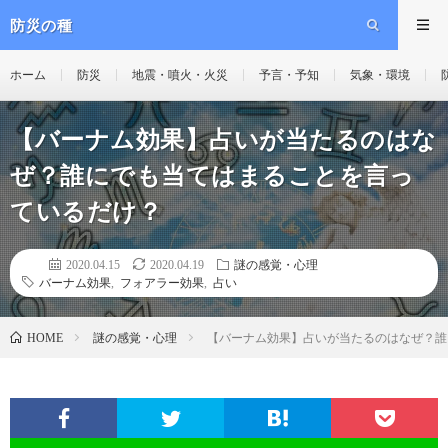
防災の種
ホーム
防災
地震・噴火・火災
予言・予知
気象・環境
【バーナム効果】占いが当たるのはな
ぜ？誰にでも当てはまることを言っ
ているだけ？
2020.04.15
2020.04.19
謎の感覚・心理
バーナム効果
,
フォアラー効果
,
占い
謎の感覚・心理
【バーナム効果】占いが当たるのはなぜ？誰
HOME