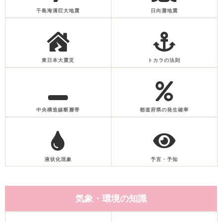
千島海溝巨大地震
日向灘地震
東日本大震災
トカラの法則
中央構造線断層帯
都道府県の発生確率
液状化現象
予言・予知
気象・環境の知識