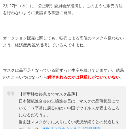
2月27日（木）に、公正取引委員会が指摘し、このような販売方法
を行わないように要請する事態に発展。
オークション販売に関しても、転売による高値のマスクを扱わない
よう、経済産業省が指摘しているんですよね。
マスクは品不足となっている間ずっと生産を続けていますが、結局
のところいつになったら
解消されるのかは見通しがついていない
。
【新型肺炎終息までマスク品薄】
日本製紙連合会の矢嶋進会長は、マスクの品薄状態につ
いて「（平常に戻るのは）中国でウイルスが収まるころ
になるだろう」。
当面はマスクが手に入りにくい状況が続くとの見通しを
示しました。
#新型コロナウィルス
#新型肺炎