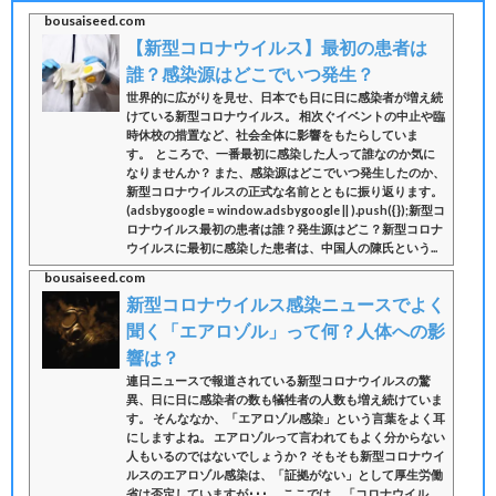
bousaiseed.com
【新型コロナウイルス】最初の患者は
誰？感染源はどこでいつ発生？
世界的に広がりを見せ、日本でも日に日に感染者が増え続
けている新型コロナウイルス。 相次ぐイベントの中止や臨
時休校の措置など、社会全体に影響をもたらしていま
す。 ところで、一番最初に感染した人って誰なのか気に
なりませんか？ また、感染源はどこでいつ発生したのか、
新型コロナウイルスの正式な名前とともに振り返ります。
(adsbygoogle = window.adsbygoogle || ).push({});新型コ
ロナウイルス最初の患者は誰？発生源はどこ？新型コロナ
ウイルスに最初に感染した患者は、中国人の陳氏という...
bousaiseed.com
新型コロナウイルス感染ニュースでよく
聞く「エアロゾル」って何？人体への影
響は？
連日ニュースで報道されている新型コロナウイルスの驚
異、日に日に感染者の数も犠牲者の人数も増え続けていま
す。 そんななか、「エアロゾル感染」という言葉をよく耳
にしますよね。 エアロゾルって言われてもよく分からない
人もいるのではないでしょうか？ そもそも新型コロナウイ
ルスのエアロゾル感染は、「証拠がない」として厚生労働
省は否定していますが･･･。 ここでは、「コロナウイル