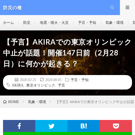
防災の種
ホーム
防災
地震・噴火・火災
予言・予知
気象・環境
【予言】AKIRAでの東京オリンピック
中止が話題！開催147日前（2月28
日）に何かが起きる？
2020.02.25
2020.08.05
予言・予知
AKIRA
,
東京オリンピック
,
予言
気象・環境
【予言】AKIRAでの東京オリンピック中止が話題
HOME