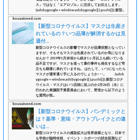
ス」ではなく「エアロゾル」に注目してお伝えします。
(adsbygoogle = window.adsbygoogle || ).push({});新型...
bousaiseed.com
【新型コロナウイルス】マスクは生産さ
れているの？いつ品薄が解消するかは見
通付...
新型コロナウイルスの影響でマスクが品薄状態となってい
ますが、そもそもマスクは生産されているのか気になりま
せんか？ 2019年1月末頃から続き1ヶ月以上も続いている
品不足ですが、マスクを巡って暴行事件も発生するなど苛
立ちも顕著に表れていますね。 はたして、いつになったら
マスクが通常通り手に入るのでしょうか･･･。 (adsb
ygoogle = window.adsbygoogle || ).push({});新型コロナ
ウイルス・マスクはいつ店頭に並ぶのか2月26日（水）に
行われた衆議院予算委員会において、野党から以下のよう
な質問が投...
bousaiseed.com
【新型コロナウイルス】パンデミックと
は？基準・意味・アウトブレイクとの違
いは...
新型コロナウイルスの感染拡大は世界規模となり、日本で
も学校が臨時休校、イベント・スポーツの試合延期など