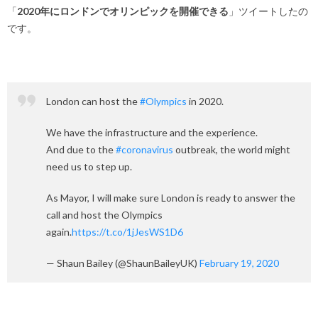
「
2020年にロンドンでオリンピックを開催できる
」ツイートしたの
です。
London can host the
#Olympics
in 2020.
We have the infrastructure and the experience.
And due to the
#coronavirus
outbreak, the world might
need us to step up.
As Mayor, I will make sure London is ready to answer the
call and host the Olympics
again.
https://t.co/1jJesWS1D6
— Shaun Bailey (@ShaunBaileyUK)
February 19, 2020