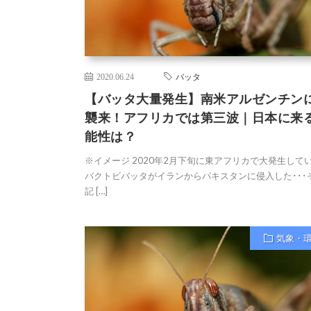
2020.06.24
バッタ
【バッタ大量発生】南米アルゼンチン
襲来！アフリカでは第三波｜日本に来
能性は？
※イメージ 2020年2月下旬に東アフリカで大発生して
バクトビバッタがイランからパキスタンに侵入した･･･
記 […]
気象・