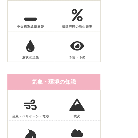
中央構造線断層帯
都道府県の発生確率
液状化現象
予言・予知
気象・環境の知識
台風・ハリケーン・竜巻
噴火