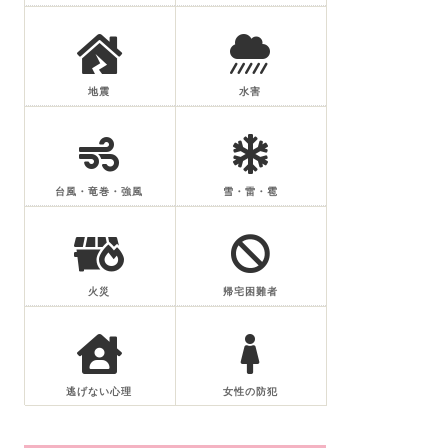
地震
水害
台風・竜巻・強風
雪・雷・雹
火災
帰宅困難者
逃げない心理
女性の防犯