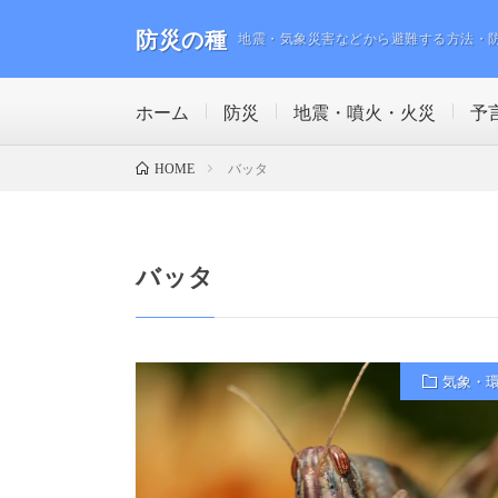
防災の種
地震・気象災害などから避難する方法・
ホーム
防災
地震・噴火・火災
予
バッタ
HOME
バッタ
気象・