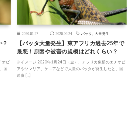
2020.01.27
2020.06.24
バッタ
,
大量発生
か？
【バッタ大量発生】東アフリカ過去25年で
最悪！原因や被害の規模はどれくらい？
チオピ
※イメージ 2020年1月24日（金）、アフリカ東部のエチオピ
、国
アやソマリア、ケニアなどで大量のバッタが発生したと、国
連食 […]