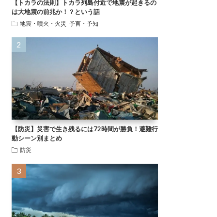
【トカラの法則】トカラ列島付近で地震が起きるの
は大地震の前兆か！？という話
地震・噴火・火災
予言・予知
【防災】災害で生き残るには72時間が勝負！避難行
動シーン別まとめ
防災