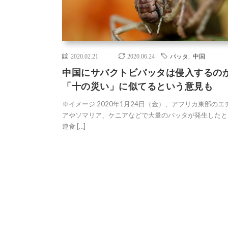
2020.02.21
2020.06.24
バッタ
,
中国
中国にサバクトビバッタは侵入するの
「十の災い」に似てるという意見も
※イメージ 2020年1月24日（金）、アフリカ東部のエ
アやソマリア、ケニアなどで大量のバッタが発生したと
連食 […]