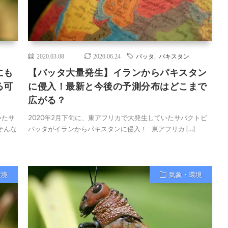
2020.03.08
2020.06.24
バッタ
,
パキスタン
にも
【バッタ大量発生】イランからパキスタン
る可
に侵入！最新と今後の予測分布はどこまで
広がる？
いたサ
2020年2月下旬に、東アフリカで大発生していたサバクトビ
そんな
バッタがイランからパキスタンに侵入！ 東アフリカ […]
環境
気象・環境