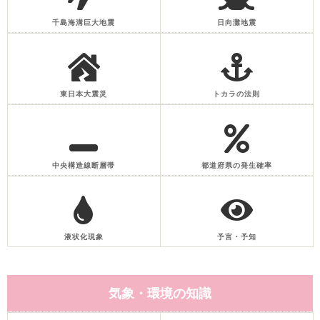
千島海溝巨大地震
日向灘地震
東日本大震災
トカラの法則
中央構造線断層帯
都道府県の発生確率
液状化現象
予言・予知
気象・環境の知識