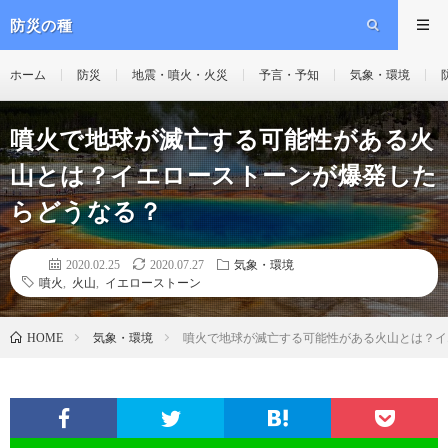
防災の種
ホーム
防災
地震・噴火・火災
予言・予知
気象・環境
噴火で地球が滅亡する可能性がある火
山とは？イエローストーンが爆発した
らどうなる？
2020.02.25
2020.07.27
気象・環境
噴火
,
火山
,
イエローストーン
気象・環境
噴火で地球が滅亡する可能性がある火山とは？イ
HOME