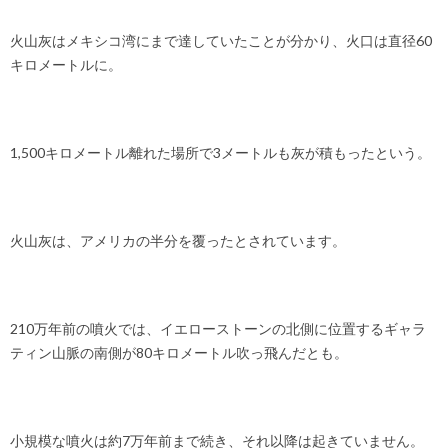
火山灰はメキシコ湾にまで達していたことが分かり、火口は直径60
キロメートルに。
1,500キロメートル離れた場所で3メートルも灰が積もったという。
火山灰は、アメリカの半分を覆ったとされています。
210万年前の噴火では、イエローストーンの北側に位置するギャラ
ティン山脈の南側が80キロメートル吹っ飛んだとも。
小規模な噴火は約7万年前まで続き、それ以降は起きていません。