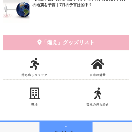
の地震を予言｜7月の予言は的中？
「備え」グッズリスト
持ち出しリュック
自宅の備蓄
職場
普段の持ち歩き