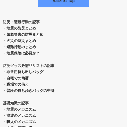
Back to Top
防災・避難行動の記事
・
地震の防災まとめ
・
気象災害の防災まとめ
・
火災の防災まとめ
・
避難行動のまとめ
・
地震保険は必要か？
防災グッズ必需品リストの記事
・
非常用持ち出しバッグ
・
自宅での備蓄
・
職場での備え
・
普段の持ち歩きバッグの中身
基礎知識の記事
・
地震のメカニズム
・
津波のメカニズム
・
噴火のメカニズム