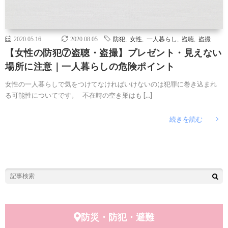
2020.05.16
2020.08.05
防犯
,
女性
,
一人暮らし
,
盗聴
,
盗撮
【女性の防犯⑦盗聴・盗撮】プレゼント・見えない
場所に注意｜一人暮らしの危険ポイント
女性の一人暮らしで気をつけてなければいけないのは犯罪に巻き込まれ
る可能性についてです。 不在時の空き巣はも […]
続きを読む
防災・防犯・避難