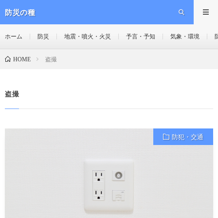
防災の種
ホーム
防災
地震・噴火・火災
予言・予知
気象・環境
盗撮
HOME
盗撮
防犯・交通