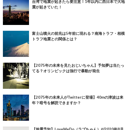
台湾で地震が起きたら要注意！1年以内に西日本で大地
震が起きていた！
富士山噴火の前兆は5年前に現れる？南海トラフ・相模
トラフ地震との関係とは？
【2075年の未来を見たおじいちゃん】予知夢は当たっ
てる？オリンピックは強行で暴動が発生
【2075年の未来人がTwitterに登場】40mの津波は来
年？暗号を解読できますか？
【地震予知】LoveMeDo（ラブちゃん）が2020年8月