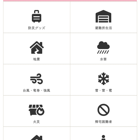
防災グッズ
避難所生活
地震
水害
台風・竜巻・強風
雪・雷・雹
火災
帰宅困難者