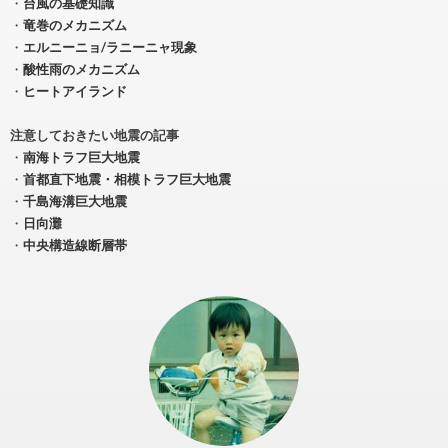
・
台風の基礎知識
・
竜巻のメカニズム
・
エルニーニョ/ラニーニャ現象
・
酸性雨のメカニズム
・
ヒートアイランド
注意しておきたい地震の記事
・
南海トラフ巨大地震
・
首都直下地震・相模トラフ巨大地震
・
千島海溝巨大地震
・
日向灘
・
中央構造線断層帯